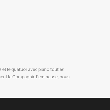
 et le quatuor avec piano tout en
forment la Compagnie Femmeuse, nous