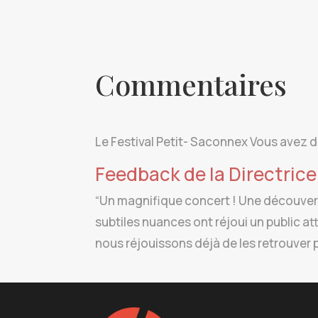
Commentaires
Le Festival Petit- Saconnex Vous avez 
Feedback de la Directrice 
“Un magnifique concert ! Une découvert
subtiles nuances ont réjoui un public 
nous réjouissons déjà de les retrouver 