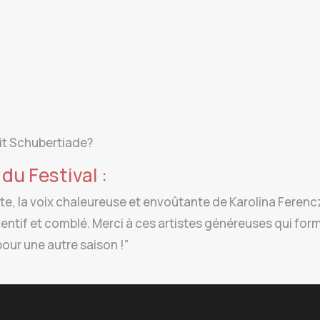
dit Schubertiade?
du Festival :
e, la voix chaleureuse et envoûtante de Karolina Ferencz
attentif et comblé. Merci à ces artistes généreuses qui 
pour une autre saison !”