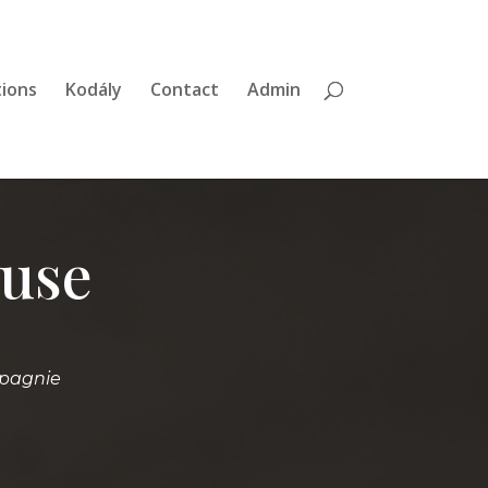
tions
Kodály
Contact
Admin
use
mpagnie