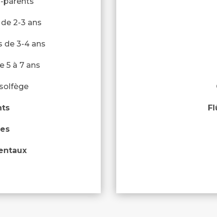
-parents
 de 2-3 ans
s de 3-4 ans
e 5 à 7 ans
solfège
nts
Fl
tes
entaux