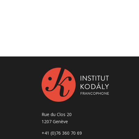
A
l
t
e
r
n
a
t
i
v
e
:
Rue du Clos 20
1207 Genève
+41 (0)76 360 70 69